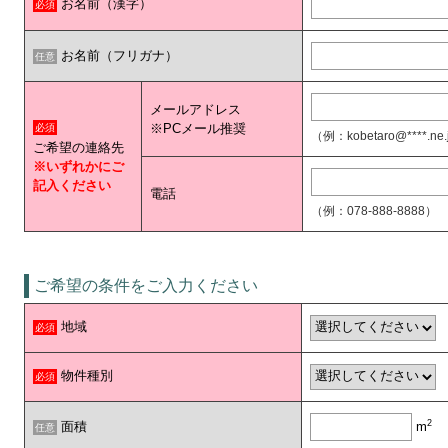
お名前（漢字）
必須
お名前（フリガナ）
任意
メールアドレス
※PCメール推奨
必須
（例：kobetaro@****.ne
ご希望の連絡先
※いずれかにご
記入ください
電話
（例：078-888-8888）
ご希望の条件をご入力ください
地域
必須
物件種別
必須
2
面積
m
任意