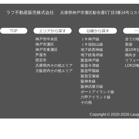
ラフ不動産販売株式会社
兵庫県神戸市灘区船寺通5丁目3番14号コスモハイツ1階
神戸市中央区
ＪＲ神戸線
全ての
神戸市灘区
ＪＲ福知山線
新築
神戸市東灘区
地下鉄西神線
築10年
芦屋市
地下鉄海岸線
南向き
西宮市
阪急神戸線
リフォ
兵庫県内その他エリア
阪急今津線
LDK2
大阪府内その他エリア
阪急甲陽線
阪急宝塚線
阪神本線
阪神武庫川線
ポートアイランド線
六甲アイランド線
その他
Copyright ©
2020-2026 Laugh 