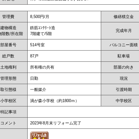
管理費
8,500円/月
修繕積立金
建物構造
鉄筋ｺﾝｸﾘｰﾄ造
完成年月
物階数/所在階
7階建て/5階
部屋番号
514号室
バルコニー面積
総戸数
87戸
駐車場
土地権利
所有権の共有
部屋の向き
管理形態
日勤
現況
取引態様
一般媒介
引渡時期
小学校区
渦が森小学校（約1800ｍ）
中学校区
特記事項
コメント
2023年8月末リフォーム完了