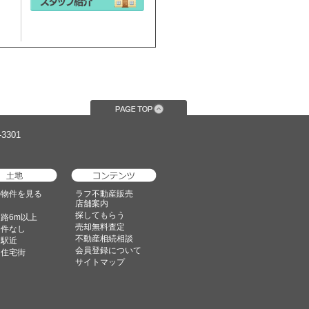
3301
の物件を見る
ラフ不動産販売
店舗案内
探してもらう
路6m以上
売却無料査定
条件なし
不動産相続相談
・駅近
会員登録について
な住宅街
サイトマップ