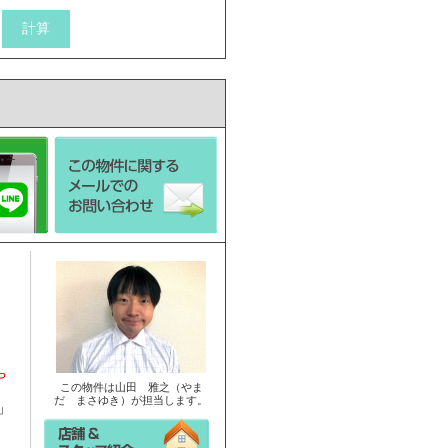
や
この物件は山田 雅之（やま
だ まさゆき）が担当します。
」