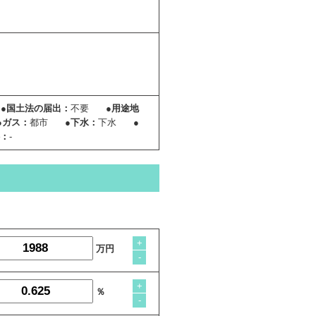
●国土法の届出：
不要
●用途地
●ガス：
都市
●下水：
下水
●
料：
-
+
万円
-
+
％
-