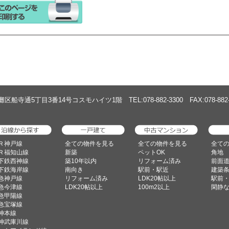
船寺通5丁目3番14号コスモハイツ1階 TEL:078-882-3300 FAX:078-882-
Ｒ神戸線
全ての物件を見る
全ての物件を見る
全て
Ｒ福知山線
新築
ペットOK
角地
下鉄西神線
築10年以内
リフォーム済み
前面道
下鉄海岸線
南向き
駅前・駅近
建築
急神戸線
リフォーム済み
LDK20帖以上
駅前
急今津線
LDK20帖以上
100m2以上
閑静
急甲陽線
急宝塚線
神本線
神武庫川線