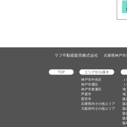
ラフ不動産販売株式会社
兵庫県神戸市灘区
神戸市中央区
Ｊ
神戸市灘区
Ｊ
神戸市東灘区
地
芦屋市
地
西宮市
阪
兵庫県内その他エリア
阪
大阪府内その他エリア
阪
阪
阪
阪