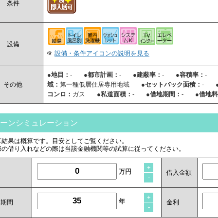
条件
設備
設備・条件アイコンの説明を見る
●地目：
-
●都市計画：
-
●建蔽率：
-
●容積率：
-
その他
域：
第一種低層住居専用地域
●セットバック面積：
-
コンロ：
ガス
●私道面積：
-
●借地期間：
-
●借地
ーンシミュレーション
算結果は概算です。目安としてご覧ください。
際の借り入れなどの際は当該金融機関等の試算に従ってください。
+
万円
金
借入金額
-
+
年
済期間
金利
-