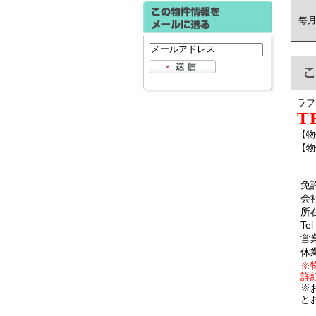
毎
ラフ
T
【物
【物件
免
会
所
Te
営業
休
※
詳
※
と