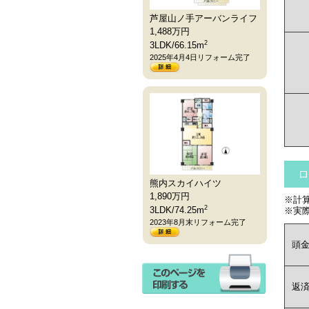
芦屋山ノ手アーバンライフ
1,488
万円
2
3LDK/66.15m
2025年4月4日リフォーム完了
ロ
熊内スカイハイツ
1,890
万円
※計
2
3LDK/74.25m
※実
2023年8月末リフォーム完了
頭
返