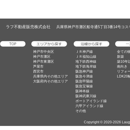
ラフ不動産販売株式会社
兵庫県神戸市灘区船寺通5丁目3番14号コスモハイツ1階
神戸市中央区
ＪＲ神戸線
全ての
神戸市灘区
ＪＲ福知山線
新築
神戸市東灘区
地下鉄西神線
築10年
芦屋市
地下鉄海岸線
南向き
西宮市
阪急神戸線
リフォ
兵庫県内その他エリア
阪急今津線
LDK2
大阪府内その他エリア
阪急甲陽線
阪急宝塚線
阪神本線
阪神武庫川線
ポートアイランド線
六甲アイランド線
その他
Copyright ©
2020-2026 Laugh 